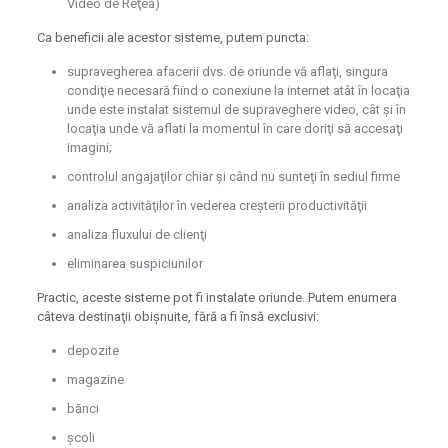
Video de Reţea)
Ca beneficii ale acestor sisteme, putem puncta:
supravegherea afacerii dvs. de oriunde vă aflaţi, singura
condiţie necesară fiind o conexiune la internet atât în locaţia
unde este instalat sistemul de supraveghere video, cât şi în
locaţia unde vă aflati la momentul în care doriţi să accesaţi
imagini;
controlul angajaţilor chiar şi când nu sunteţi în sediul firme
analiza activităţilor în vederea creşterii productivităţii
analiza fluxului de clienţi
eliminarea suspiciunilor
Practic, aceste sisteme pot fi instalate oriunde. Putem enumera
câteva destinaţii obişnuite, fără a fi însă exclusivi:
depozite
magazine
bănci
şcoli