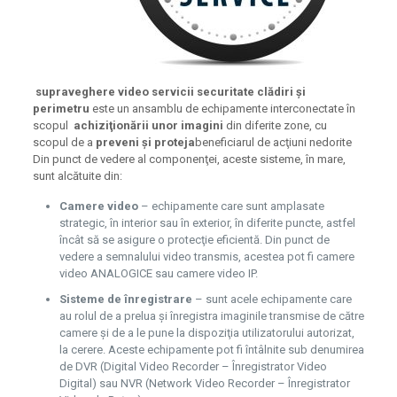
supraveghere video servicii securitate clădiri și
perimetru
este un ansamblu de echipamente interconectate în
scopul
achiziţionării unor imagini
din diferite zone, cu
scopul de a
preveni şi proteja
beneficiarul de acţiuni nedorite
Din punct de vedere al componenţei, aceste sisteme, în mare,
sunt alcătuite din:
Camere video
– echipamente care sunt amplasate
strategic, în interior sau în exterior, în diferite puncte, astfel
încât să se asigure o protecţie eficientă. Din punct de
vedere a semnalului video transmis, acestea pot fi camere
video ANALOGICE sau camere video IP.
Sisteme de înregistrare
– sunt acele echipamente care
au rolul de a prelua şi înregistra imaginile transmise de către
camere şi de a le pune la dispoziţia utilizatorului autorizat,
la cerere. Aceste echipamente pot fi întâlnite sub denumirea
de DVR (Digital Video Recorder – Înregistrator Video
Digital) sau NVR (Network Video Recorder – Înregistrator