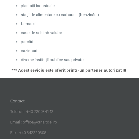
plantaţii industriale
staţii de alimentare cu carburant (benzinării)
farmacii
case de schimb valutar
parcări
cazinouri
diverse instituţii publice sau private
*** Acest seviciu este oferit printr-un partener autorizat !!!
Contact
Telefon : +40.720934142
Email : office@ctrlaltdel.ro
Fax : +40.342220308